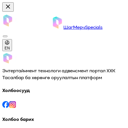
Шаг
Мерч
Specials
EN
Энтертайнмент технологи адвенсмент портал ХХК
Тасалбар ба хөрөнгө оруулалтын платформ
Холбоосууд
Холбоо барих