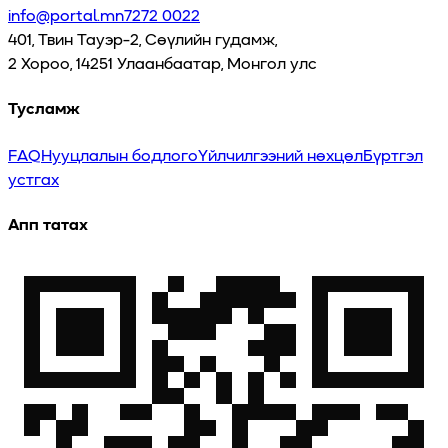
info@portal.mn
7272 0022
401, Твин Тауэр-2, Сөүлийн гудамж,
2 Хороо, 14251 Улаанбаатар, Монгол улс
Тусламж
FAQ
Нууцлалын бодлого
Үйлчилгээний нөхцөл
Бүртгэл
устгах
Апп татах