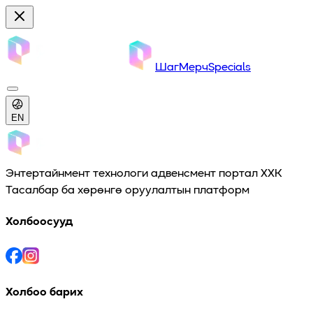
Шаг
Мерч
Specials
EN
Энтертайнмент технологи адвенсмент портал ХХК
Тасалбар ба хөрөнгө оруулалтын платформ
Холбоосууд
Холбоо барих