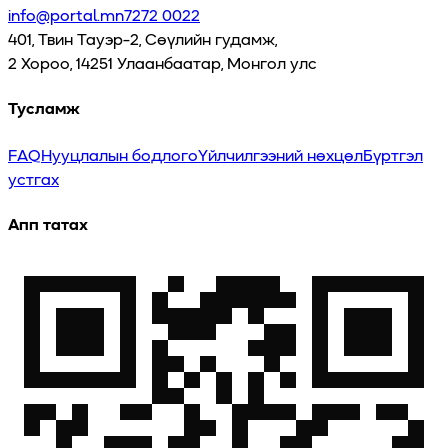
info@portal.mn
7272 0022
401, Твин Тауэр-2, Сөүлийн гудамж,
2 Хороо, 14251 Улаанбаатар, Монгол улс
Тусламж
FAQ
Нууцлалын бодлого
Үйлчилгээний нөхцөл
Бүртгэл
устгах
Апп татах