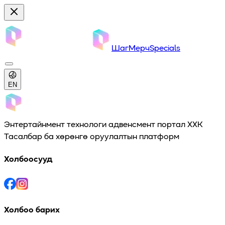
Шаг
Мерч
Specials
EN
Энтертайнмент технологи адвенсмент портал ХХК
Тасалбар ба хөрөнгө оруулалтын платформ
Холбоосууд
Холбоо барих