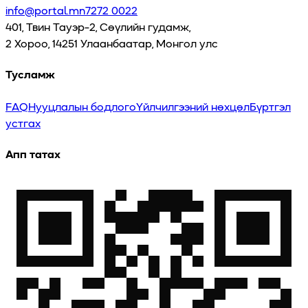
info@portal.mn
7272 0022
401, Твин Тауэр-2, Сөүлийн гудамж,
2 Хороо, 14251 Улаанбаатар, Монгол улс
Тусламж
FAQ
Нууцлалын бодлого
Үйлчилгээний нөхцөл
Бүртгэл
устгах
Апп татах