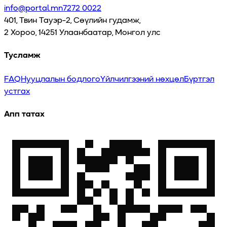
info@portal.mn
7272 0022
401, Твин Тауэр-2, Сөүлийн гудамж,
2 Хороо, 14251 Улаанбаатар, Монгол улс
Тусламж
FAQ
Нууцлалын бодлого
Үйлчилгээний нөхцөл
Бүртгэл
устгах
Апп татах