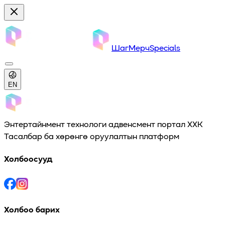
Шаг
Мерч
Specials
EN
Энтертайнмент технологи адвенсмент портал ХХК
Тасалбар ба хөрөнгө оруулалтын платформ
Холбоосууд
Холбоо барих