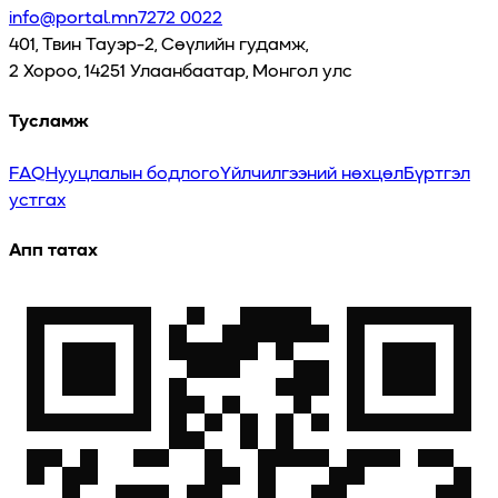
info@portal.mn
7272 0022
401, Твин Тауэр-2, Сөүлийн гудамж,
2 Хороо, 14251 Улаанбаатар, Монгол улс
Тусламж
FAQ
Нууцлалын бодлого
Үйлчилгээний нөхцөл
Бүртгэл
устгах
Апп татах