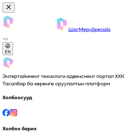
Шаг
Мерч
Specials
EN
Энтертайнмент технологи адвенсмент портал ХХК
Тасалбар ба хөрөнгө оруулалтын платформ
Холбоосууд
Холбоо барих