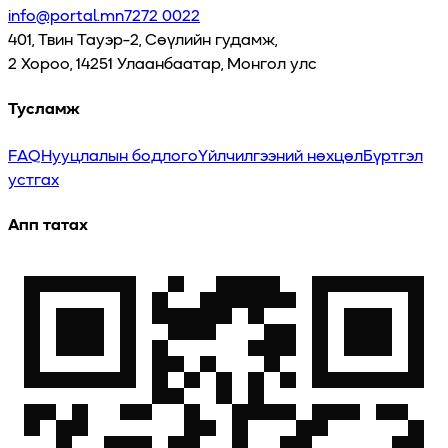
info@portal.mn
7272 0022
401, Твин Тауэр-2, Сөүлийн гудамж,
2 Хороо, 14251 Улаанбаатар, Монгол улс
Тусламж
FAQ
Нууцлалын бодлого
Үйлчилгээний нөхцөл
Бүртгэл
устгах
Апп татах