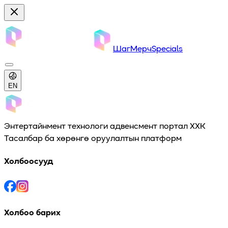
Шаг
Мерч
Specials
EN
Энтертайнмент технологи адвенсмент портал ХХК
Тасалбар ба хөрөнгө оруулалтын платформ
Холбоосууд
Холбоо барих