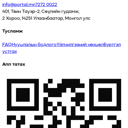
info@portal.mn
7272 0022
401, Твин Тауэр-2, Сөүлийн гудамж,
2 Хороо, 14251 Улаанбаатар, Монгол улс
Тусламж
FAQ
Нууцлалын бодлого
Үйлчилгээний нөхцөл
Бүртгэл
устгах
Апп татах