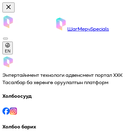
Шаг
Мерч
Specials
EN
Энтертайнмент технологи адвенсмент портал ХХК
Тасалбар ба хөрөнгө оруулалтын платформ
Холбоосууд
Холбоо барих