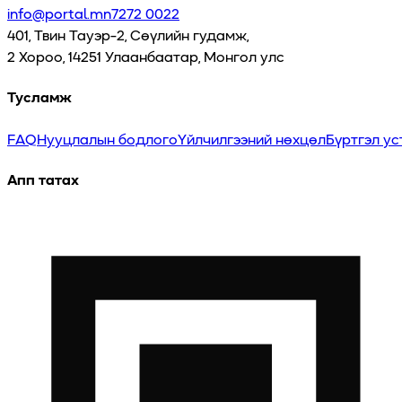
info@portal.mn
7272 0022
401, Твин Тауэр-2, Сөүлийн гудамж,
2 Хороо, 14251 Улаанбаатар, Монгол улс
Тусламж
FAQ
Нууцлалын бодлого
Үйлчилгээний нөхцөл
Бүртгэл ус
Апп татах