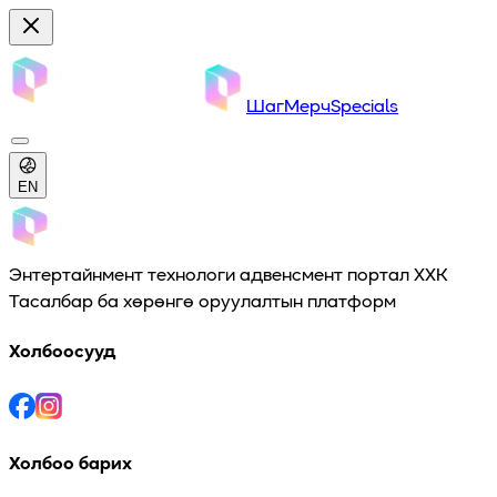
Шаг
Мерч
Specials
EN
Энтертайнмент технологи адвенсмент портал ХХК
Тасалбар ба хөрөнгө оруулалтын платформ
Холбоосууд
Холбоо барих