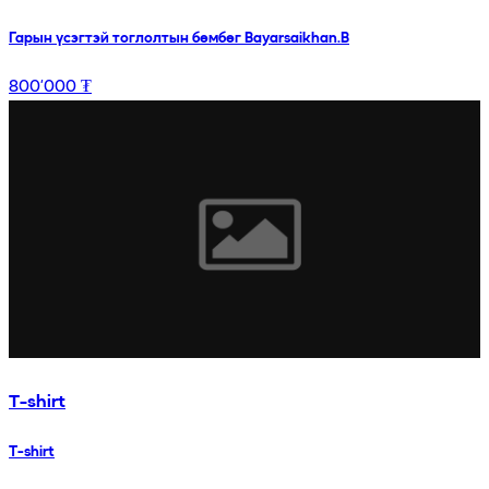
Гарын үсэгтэй тоглолтын бөмбөг Bayarsaikhan.B
800’000 ₮
T-shirt
T-shirt