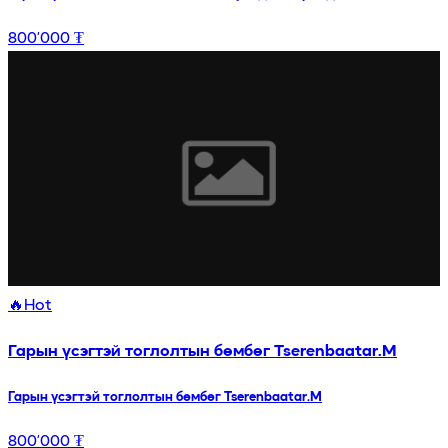
800’000 ₮
🔥
Hot
Гарын үсэгтэй тоглолтын бөмбөг Tserenbaatar.M
Гарын үсэгтэй тоглолтын бөмбөг Tserenbaatar.M
800’000 ₮