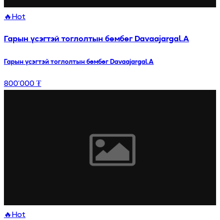
🔥
Hot
Гарын үсэгтэй тоглолтын бөмбөг Davaajargal.A
Гарын үсэгтэй тоглолтын бөмбөг Davaajargal.A
800’000 ₮
🔥
Hot