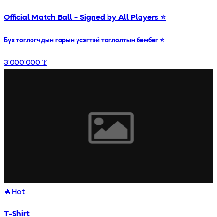
Official Match Ball – Signed by All Players ⭐
Бүх тоглогчдын гарын үсэгтэй тоглолтын бөмбөг ⭐
3’000’000 ₮
🔥
Hot
T-Shirt