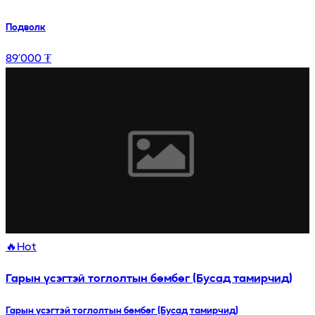
Подволк
89’000 ₮
🔥
Hot
Гарын үсэгтэй тоглолтын бөмбөг (Бусад тамирчид)
Гарын үсэгтэй тоглолтын бөмбөг (Бусад тамирчид)