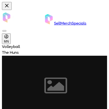
Sell
Merch
Specials
MN
Volleyball
The Huns